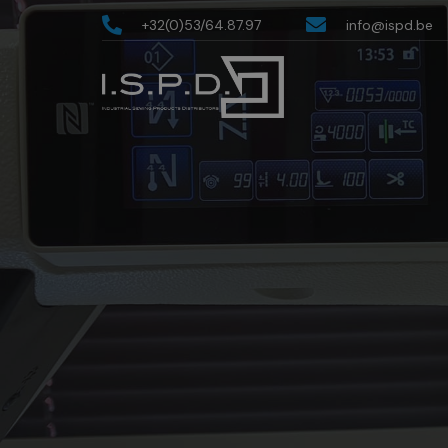
+32(0)53/64.87.97
info@ispd.be