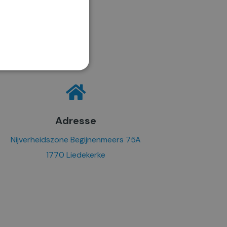
es verder
ENGLISH
Adresse
Nijverheidszone Begijnenmeers 75A
1770 Liedekerke