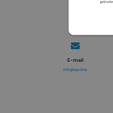
gebruike
E-mail
info@ispd.be