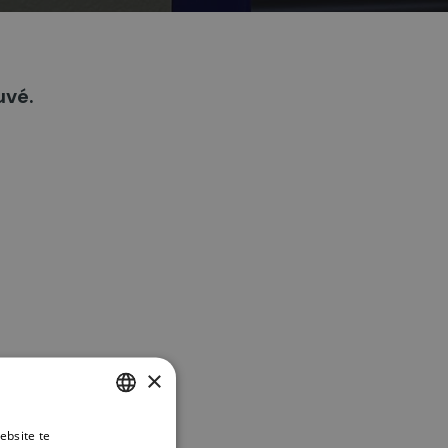
uvé.
×
ebsite te
DUTCH