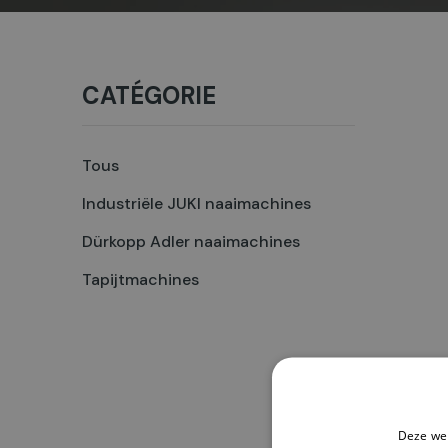
CATÉGORIE
Tous
Industriële JUKI naaimachines
Dürkopp Adler naaimachines
Tapijtmachines
Deze web