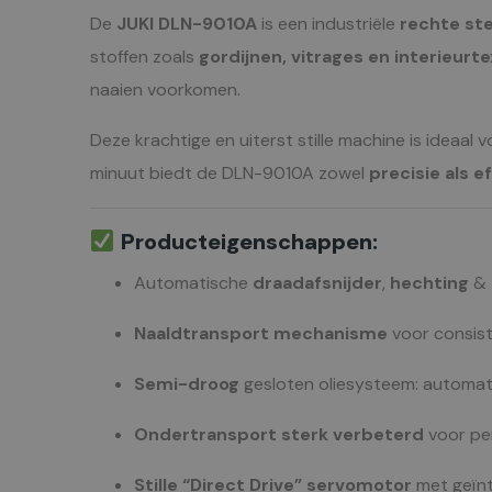
De
JUKI DLN-9010A
is een industriële
rechte st
stoffen zoals
gordijnen, vitrages en interieurte
naaien voorkomen.
Deze krachtige en uiterst stille machine is ideaal 
minuut biedt de DLN-9010A zowel
precisie als ef
Producteigenschappen:
Automatische
draadafsnijder
,
hechting
&
Naaldtransport mechanisme
voor consiste
Semi-droog
gesloten oliesysteem: automati
Ondertransport sterk verbeterd
voor per
Stille “Direct Drive” servomotor
met geïnt