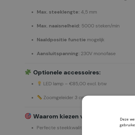
Max. steeklengte:
4,5 mm
Max. naaisnelheid:
5000 steken/min
Naaldpositie functie
mogelijk
Aansluitspanning:
230V monofase
Optionele accessoires:
LED lamp – €85,00 excl. btw
Zoomgeleider 3 cm – €250,00 excl. btw
Waarom kiezen voor de JUKI DLN
Deze web
gebruike
Perfecte steekkwaliteit, zelfs op moeilijk do