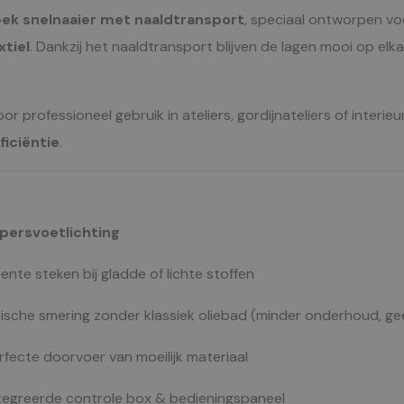
eek snelnaaier met naaldtransport
, speciaal ontworpen vo
xtiel
. Dankzij het naaldtransport blijven de lagen mooi op elk
voor professioneel gebruik in ateliers, gordijnateliers of inte
ficiëntie
.
persvoetlichting
nte steken bij gladde of lichte stoffen
sche smering zonder klassiek oliebad (minder onderhoud, gee
fecte doorvoer van moeilijk materiaal
egreerde controle box & bedieningspaneel