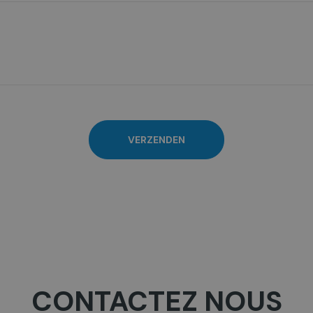
e
e
l
)
VERZENDEN
CONTACTEZ NOUS