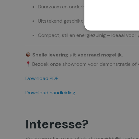
Duurzaam en onderhoudsvriendelijk dankzij
Uitstekend geschikt voor gordijnen, interieur
Compact, stil en energiezuinig – ideaal voor 
Snelle levering uit voorraad mogelijk.
Bezoek onze showroom voor demonstratie of vra
Download PDF
Download handleiding
Interesse?
Vraag uw offerte aan of plaats onmiddellijk uw bes