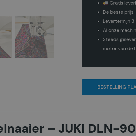
Gratis lever
De beste prijs, 
Levertermijn 3
Al onze machin
Steeds geleverd
motor van de h
BESTELLING PL
elnaaier –
JUKI DLN-9