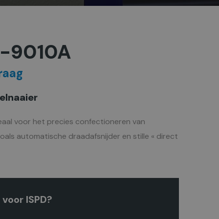
N-9010A
raag
elnaaier
eaal voor het precies confectioneren van
oals automatische draadafsnijder en stille « direct
 voor ISPD?