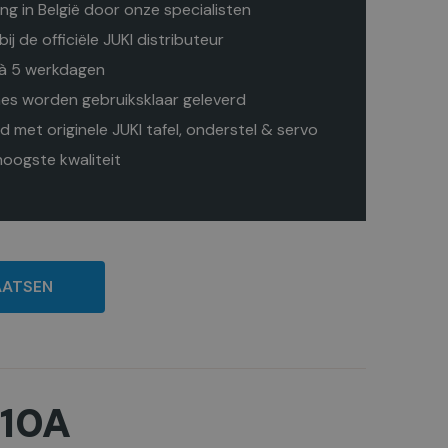
ing in België door onze specialisten
bij de officiële JUKI distributeur
 à 5 werkdagen
es worden gebruiksklaar geleverd
 met originele JUKI tafel, onderstel & servo
oogste kwaliteit
AATSEN
010A