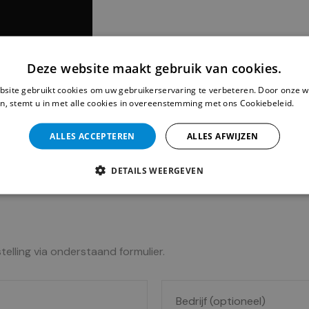
Deze website maakt gebruik van cookies.
site gebruikt cookies om uw gebruikerservaring te verbeteren. Door onze w
n, stemt u in met alle cookies in overeenstemming met ons Cookiebeleid.
Le
ALLES ACCEPTEREN
ALLES AFWIJZEN
DETAILS WEERGEVEN
telling via onderstaand formulier.
B