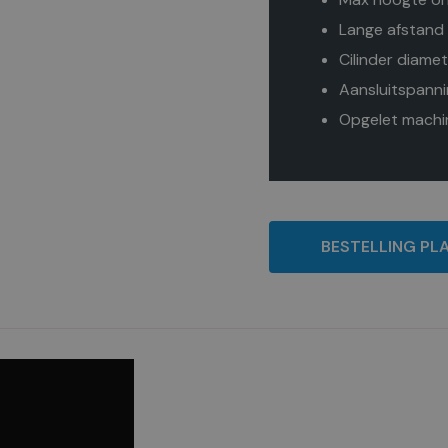
Lange afstand
Cilinder diame
Aansluitspann
Opgelet machin
BESTELLING PL