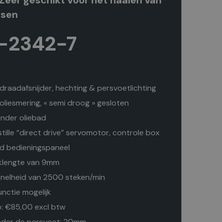
Zeer geschikt voor het naaien van
ssen
S-2342-7
raadafsnijder, hechting & persvoetlichting
liesmering, « semi droog » gesloten
nder oliebad
tille “direct drive” servomotor, controle box
rd bedieningspaneel
klengte van 9mm
nelheid van 2500 steken/min
unctie mogelijk
: €85,00 excl btw
der de persvoet: 20mm