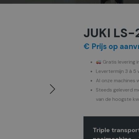
JUKI LS-
€ Prijs op aanv
Gratis levering 
Levertermijn 3 à 5
Al onze machines w
Steeds geleverd me
van de hoogste kwa
Triple transpor