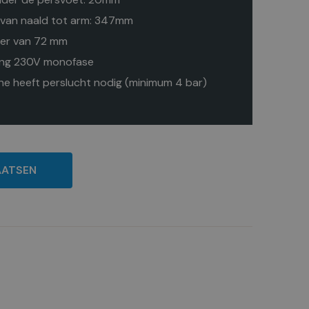
 van naald tot arm: 347mm
ter van 72 mm
ing 230V monofase
e heeft perslucht nodig (minimum 4 bar)
AATSEN