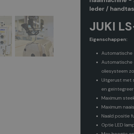
naaimachine - 
leder / handta
JUKI L
Eigenschappen:
Automatische d
Automatische o
oliesysteem zo
Uitgerust met s
en geïntegree
Maximum stee
Maximum naais
Naald positie f
Optie LED lamp
Max hoogte on