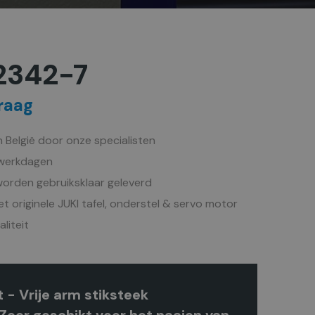
2342-7
raag
in België door onze specialisten
 werkdagen
orden gebruiksklaar geleverd
t originele JUKI tafel, onderstel & servo motor
liteit
t - Vrije arm stiksteek