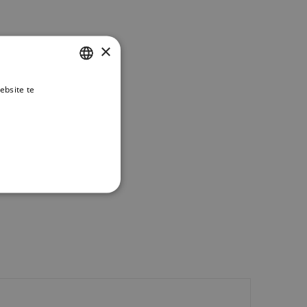
×
ebsite te
DUTCH
es verder
ENGLISH