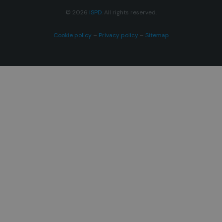
© 2026
ISPD
. All rights reserved.
Cookie policy
–
Privacy policy
–
Sitemap