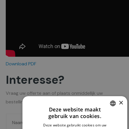
Download PDF
Interesse?
Vraag uw offerte aan of plaats onmiddellijk uw
×
bestelling via onderstaand formulier.
Deze website maakt
gebruik van cookies.
N
B
DUTCH
Deze website gebruikt cookies om uw
a
e
ENGLISH