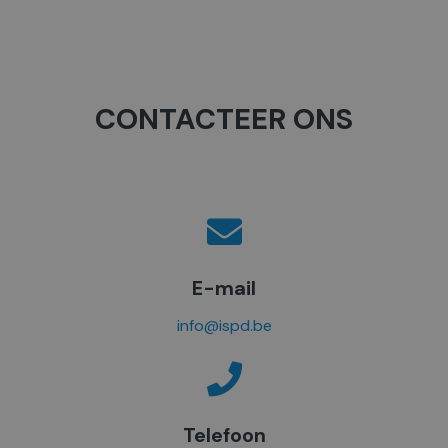
o
*
e
s
t
CONTACTEER ONS
e
l
*
E-mail
info@ispd.be
Telefoon