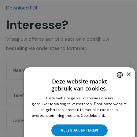
Download PDF
Interesse?
Vraag uw offerte aan of plaats onmiddellijk uw
bestelling via onderstaand formulier.
N
B
×
a
e
Deze website maakt
a
d
gebruik van cookies.
T
E
DUTCH
m
r
Deze website gebruikt cookies om uw
e
-
*
i
ENGLISH
gebruikerservaring te verbeteren. Door onze website
l
m
te gebruiken, stemt u in met alle cookies in
j
A
overeenstemming met ons Cookiebeleid.
Lees verder
e
a
f
d
f
i
(
ALLES ACCEPTEREN
r
o
l