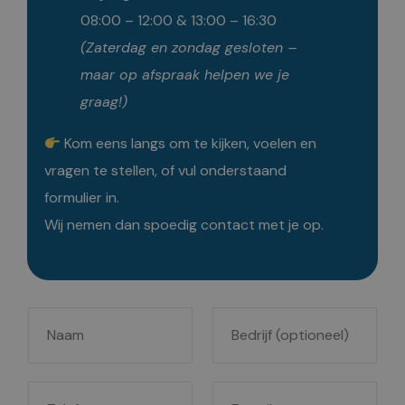
08:00 – 12:00 & 13:00 – 16:30
(Zaterdag en zondag gesloten –
maar op afspraak helpen we je
graag!)
Kom eens langs om te kijken, voelen en
vragen te stellen, of vul onderstaand
formulier in.
Wij nemen dan spoedig contact met je op.
N
B
a
e
a
d
T
E
m
r