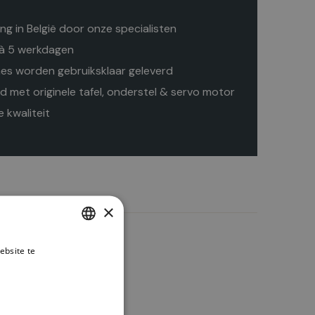
ing in België door onze specialisten
 à 5 werkdagen
es worden gebruiksklaar geleverd
d met originele tafel, onderstel & servo motor
 kwaliteit
×
ebsite te
DUTCH
es verder
ENGLISH
t bevestiging beugel