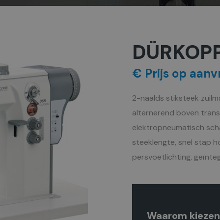
DÜRKOPP
€ Prijs op aanv
2-naalds stiksteek zuilm
alternerend boven trans
elektropneumatisch sch
steeklengte, snel stap h
persvoetlichting, geïnte
Waarom kiezen