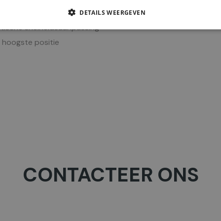
DETAILS WEERGEVEN
tische snelheidsaanpassing
 hoogste positie
CONTACTEER ONS