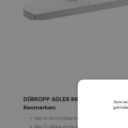
DÜRKOPP ADLER 868-290322-M
Deze web
Kenmerken:
gebruike
Met in de hoofdas ingebouwde DC motor en 
Met 2-delige grote grijpers