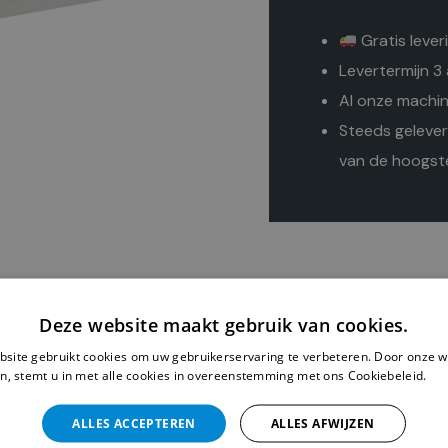
Gratis lever
Levertermijn 3
Al onze machin
Steeds gelever
van de hoogste
Deze website maakt gebruik van cookies.
site gebruikt cookies om uw gebruikerservaring te verbeteren. Door onze w
n, stemt u in met alle cookies in overeenstemming met ons Cookiebeleid.
Le
DAC Classic M-Type sturing en bedieningspaneel OP 1000 me
ALLES ACCEPTEREN
ALLES AFWIJZEN