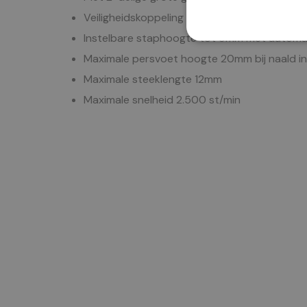
Veiligheidskoppeling
Instelbare staphoogte tot 9mm met automa
Maximale persvoet hoogte 20mm bij naald in
Maximale steeklengte 12mm
Maximale snelheid 2.500 st/min