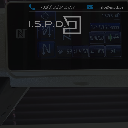
+32(0)53/64.87.97
info@ispd.be