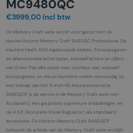
MC9480QC
€3999,00 incl btw
De Memory Craft serie wordt voortgezet met de
nieuwe Horizon Memory Craft 9480QC Professional.
De
machine heeft 400 ingebouwde steken, 11 knoopsgaten
en alfanumerieke lettertypen, inclusief letters en cijfers
van 9 mm.
Pas elke steek naar voorkeur aan, inclusief
knoopsgaten, en sla uw favoriete steken eenvoudig op
met behulp van het 5-inch HD kleurenscherm.
De
9480QCP is de eerste in de Memory Craft serie met
AcuSpark2, een geupdate superieure draadinrijger, en
de A.S.R.
(Accurate Steek Regulator) als standaard
accessoire.
De Horizon Memory Craft 9480QCP
behoudt de erfenis van de Memory Craft serie en blijft