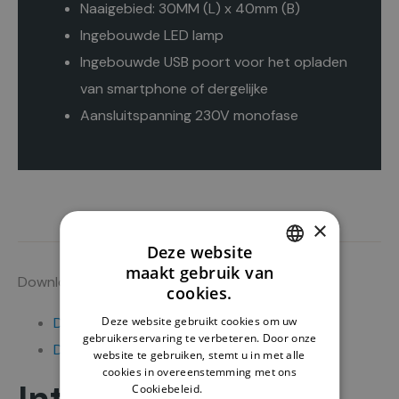
Naaigebied: 30MM (L) x 40mm (B)
Ingebouwde LED lamp
Ingebouwde USB poort voor het opladen
van smartphone of dergelijke
Aansluitspanning 230V monofase
×
Deze website
maakt gebruik van
DUTCH
Downloads
cookies.
ENGLISH
Deze website gebruikt cookies om uw
DOWNLOAD PDF
gebruikerservaring te verbeteren. Door onze
DOWNLOAD HANDLEIDING
website te gebruiken, stemt u in met alle
cookies in overeenstemming met ons
Cookiebeleid.
Lees verder