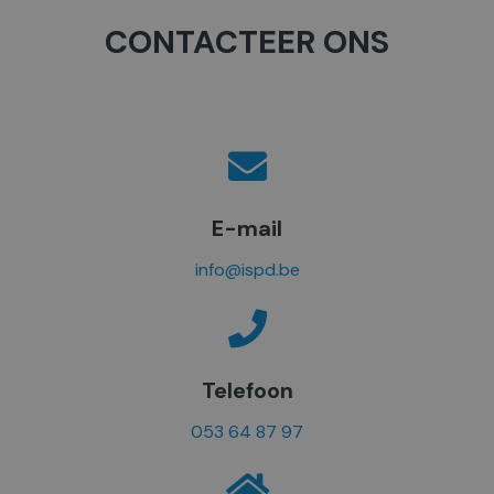
t
CONTACTEER ONS
e
l
*
E-mail
info@ispd.be
Telefoon
053 64 87 97