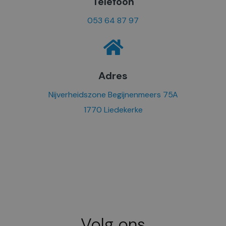
Telefoon
053 64 87 97
Adres
Nijverheidszone Begijnenmeers 75A
1770 Liedekerke
Volg ons