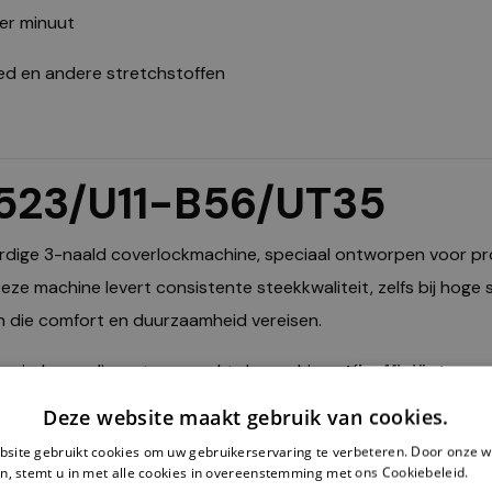
er minuut
oed en andere stretchstoffen
7523/U11-B56/UT35
dige 3-naald coverlockmachine, speciaal ontworpen voor pro
Deze machine levert consistente steekkwaliteit, zelfs bij hoge s
n die comfort en duurzaamheid vereisen.
emi-droge oliesysteem werkt de machine
stil, efficiënt en 
Deze website maakt gebruik van cookies.
site gebruikt cookies om uw gebruikerservaring te verbeteren. Door onze w
ockmachine?
n, stemt u in met alle cookies in overeenstemming met ons Cookiebeleid.
Le