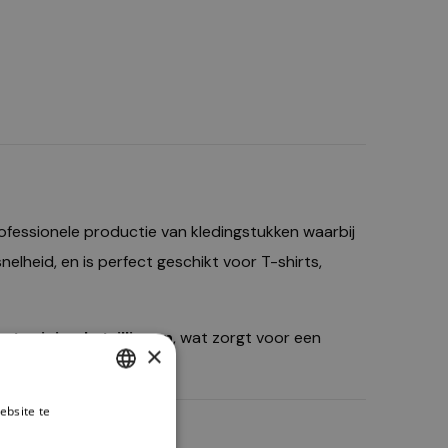
fessionele productie van kledingstukken waarbij
nelheid, en is perfect geschikt voor T-shirts,
met minimale trillingen
, wat zorgt voor een
×
ebsite te
DUTCH
es verder
ENGLISH