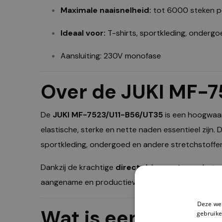
Maximale naaisnelheid:
tot 6000 steken p
Ideaal voor:
T-shirts, sportkleding, onderg
Aansluiting: 230V monofase
Over de JUKI MF-
De
JUKI MF-7523/U11-B56/UT35
is een hoogwaar
elastische, sterke en nette naden essentieel zijn. 
sportkleding, ondergoed en andere stretchstoffe
Dankzij de krachtige
direct drive motor
en het s
aangename en productieve werkomgeving.
Deze web
Wat is een Coverl
gebruike