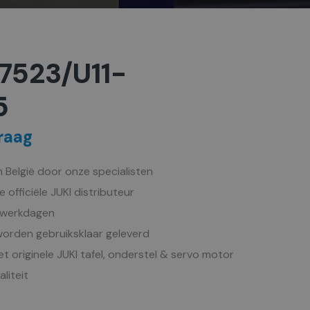
7523/U11-
5
raag
in België door onze specialisten
de officiële JUKI distributeur
5 werkdagen
orden gebruiksklaar geleverd
t originele JUKI tafel, onderstel & servo motor
liteit