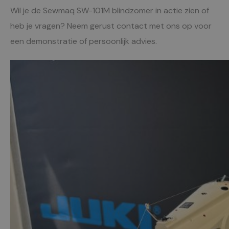
Wil je de Sewmaq SW-101M blindzomer in actie zien of
heb je vragen? Neem gerust contact met ons op voor
een demonstratie of persoonlijk advies.