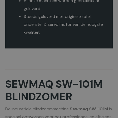
Al onze machines worden gebruiksklaar
geleverd
Steeds geleverd met originele tafel,
onderstel & servo motor van de hoogste
kwaliteit
SEWMAQ SW-101M
BLINDZOMER
De industriële blindzoommachine
Sewmaq SW-101M
is
speciaal ontworpen voor het professioneel en efficiënt