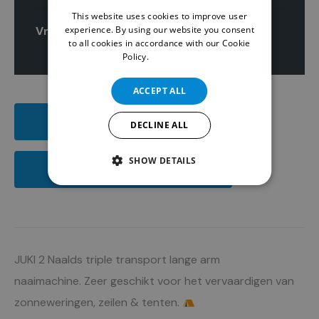
This website uses cookies to improve user
ENGLISH
experience. By using our website you consent
Vraag uw offerte aan
to all cookies in accordance with our Cookie
Policy.
Read more
ACCEPT ALL
DOWNLOAD PDF
DECLINE ALL
SHOW DETAILS
DOWNLOAD HANDLEIDING
JUKI 2 Naalds triple transport lange arm
naaimachine. Zeer geschikt voor het vervaardigen van
zonneweringen, zeilen & tenten.