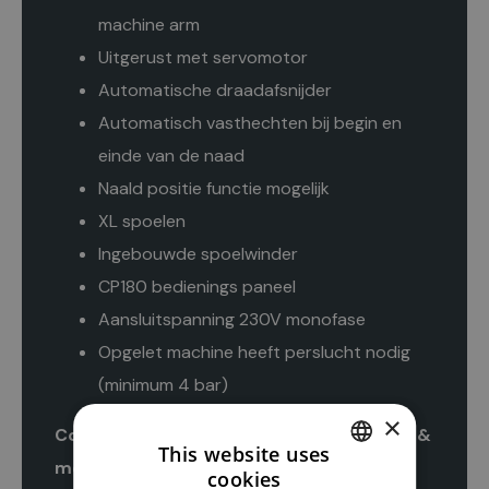
machine arm
Uitgerust met servomotor
Automatische draadafsnijder
Automatisch vasthechten bij begin en
einde van de naad
Naald positie functie mogelijk
XL spoelen
Ingebouwde spoelwinder
CP180 bedienings paneel
Aansluitspanning 230V monofase
Opgelet machine heeft perslucht nodig
(minimum 4 bar)
×
Compleet met tafel, Europees onderstel &
This website uses
motor
cookies
DUTCH