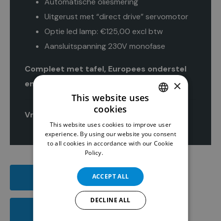
Automatische oliesmering
Uitgerust met “direct drive” servomotor
Optie led lamp: €125,00 excl btw
Aansluitspanning 230V monofase
Compleet met tafel, Europees onderstel
×
en motor
This website uses
cookies
DUTCH
Vraag uw offerte aan
This website uses cookies to improve user
ENGLISH
experience. By using our website you consent
to all cookies in accordance with our Cookie
Policy.
Read more
ACCEPT ALL
DOWNLOAD PDF
DECLINE ALL
DOWNLOAD HANDLEIDING