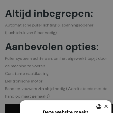
Altijd inbegrepen:
Automatische puller lichting & spanningsopener
(Luchtdruk van 5 bar nodig)
Aanbevolen opties:
Puller systeem achteraan, om het afgewerkt tapijt door
de machine te voeren.
Constante naaldkoeling
Elektronische motor
Bandeer vouwers zijn altijd nodig (Wordt steeds met de
hand op maat gemaakt)
×
Deze website maakt