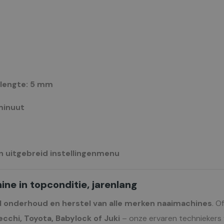
klengte: 5 mm
minuut
 uitgebreid instellingenmenu
ne in topconditie, jarenlang
l onderhoud en herstel van alle merken naaimachines
. O
ecchi, Toyota, Babylock of Juki
– onze ervaren techniekers v