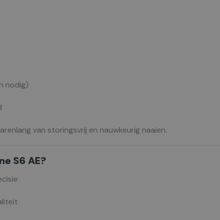
en nodig)
d
jarenlang van storingsvrij en nauwkeurig naaien.
ne S6 AE?
cisie
iteit