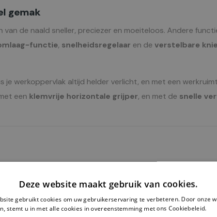
eel gemak
n van de naald sneller, preciezer en moeiteloos. Andere funct
omlaag-functie
,
snelheidsregelaar
en de
verstelbare kni
is je werkoppervlak altijd helder verlicht, en met een werkrui
 met een
klemvrije horizontale grijper
, en met de
snelle ve
Deze website maakt gebruik van cookies.
site gebruikt cookies om uw gebruikerservaring te verbeteren. Door onze w
tapsknoopsgaten
n, stemt u in met alle cookies in overeenstemming met ons Cookiebeleid.
Le