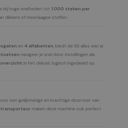
lfs bij hoge snelheden tot
1.000 steken per
an dikkere of meerlaagse stoffen.
psgaten
en
4 alfabetten
, biedt de S6 alles wat je
etoetsen
navigeer je snel door instellingen als
overzicht
in het deksel, logisch ingedeeld op
or een gelijkmatige en krachtige doorvoer van
rtransporteur
maken deze machine ook perfect