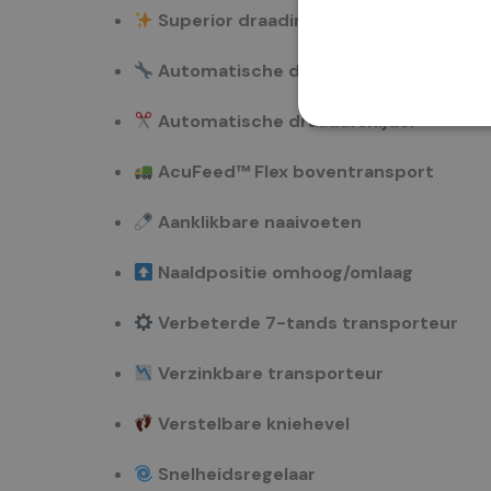
Superior draadinrijger versie 2
Automatische draadspanning
Automatische draadafsnijder
AcuFeed™ Flex boventransport
Aanklikbare naaivoeten
Naaldpositie omhoog/omlaag
Verbeterde 7-tands transporteur
Verzinkbare transporteur
Verstelbare kniehevel
Snelheidsregelaar