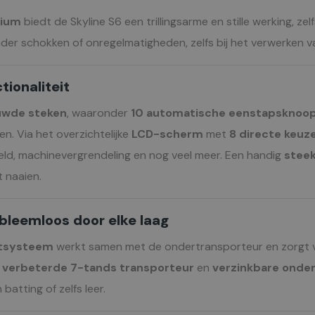
nium
biedt de Skyline S6 een trillingsarme en stille werking, ze
nder schokken of onregelmatigheden, zelfs bij het verwerken v
tionaliteit
uwde steken
, waaronder
10 automatische eenstapsknoo
en. Via het overzichtelijke
LCD-scherm
met
8 directe keuz
beeld, machinevergrendeling en nog veel meer. Een handig
steek
t naaien.
leemloos door elke laag
rtsysteem
werkt samen met de ondertransporteur en zorgt vo
e
verbeterde 7-tands transporteur
en
verzinkbare onde
batting of zelfs leer.