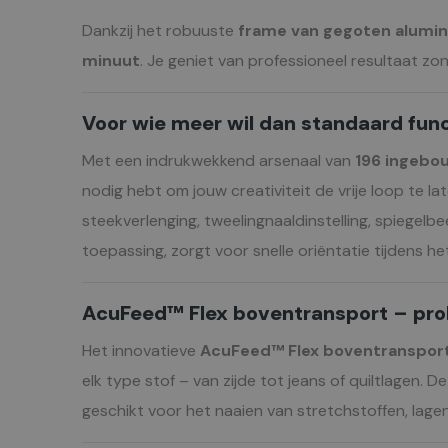
Dankzij het robuuste
frame van gegoten alumi
minuut
. Je geniet van professioneel resultaat zo
Voor wie meer wil dan standaard func
Met een indrukwekkend arsenaal van
196 ingebo
nodig hebt om jouw creativiteit de vrije loop te lat
steekverlenging, tweelingnaaldinstelling, spiegel
toepassing, zorgt voor snelle oriëntatie tijdens he
AcuFeed™ Flex boventransport – prob
Het innovatieve
AcuFeed™ Flex boventranspo
elk type stof – van zijde tot jeans of quiltlagen. D
geschikt voor het naaien van stretchstoffen, lagen 