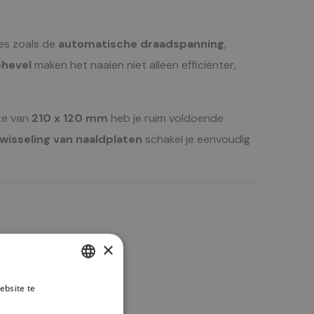
ies zoals de
automatische draadspanning
,
ehevel
maken het naaien niet alleen efficiënter,
mte van
210 x 120 mm
heb je ruim voldoende
rwisseling van naaldplaten
schakel je eenvoudig
×
ebsite te
DUTCH
es verder
ENGLISH