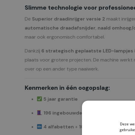
Slimme technologie voor profession
De
Superior draadinrijger versie 2
maakt inrijge
automatische draadafsnijder
,
naald omhoog/
maar ook ergonomisch comfortabel.
Dankzij
6 strategisch geplaatste LED-lampjes
plaats voor grotere projecten. De machine werkt
over op een ander type naaiwerk.
Kenmerken in één oogopslag:
5 jaar garantie
196 ingebouwde naaiprogramma’s
Deze web
4 alfabetten
+
10 automatische eens
gebruike