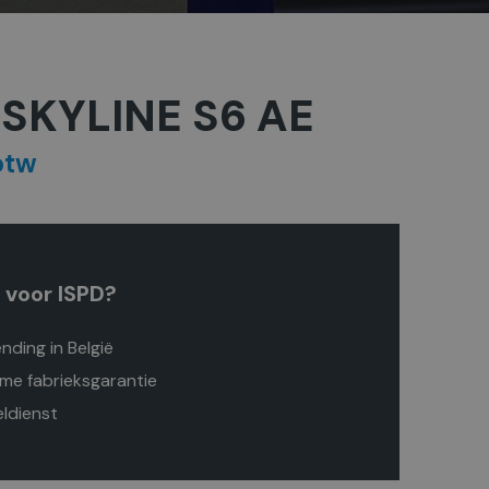
SKYLINE S6 AE
btw
 voor ISPD?
nding in België
me fabrieksgarantie
eldienst