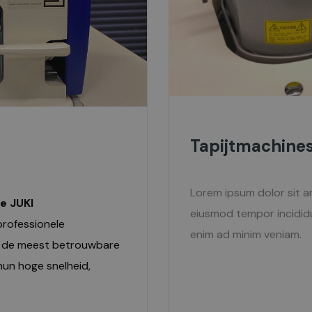
Tapijtmachine
Lorem ipsum dolor sit a
le JUKI
eiusmod tempor incididu
professionele
enim ad minim veniam.
an de meest betrouwbare
hun hoge snelheid,