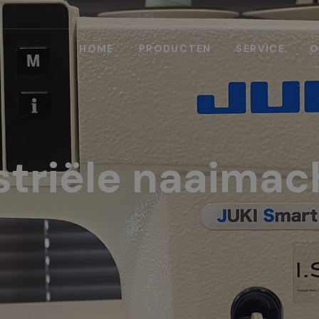
HOME
PRODUCTEN
SERVICE
O
striële naaimac