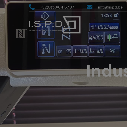
+32(0)53/64.87.97
info@ispd.be
Indu