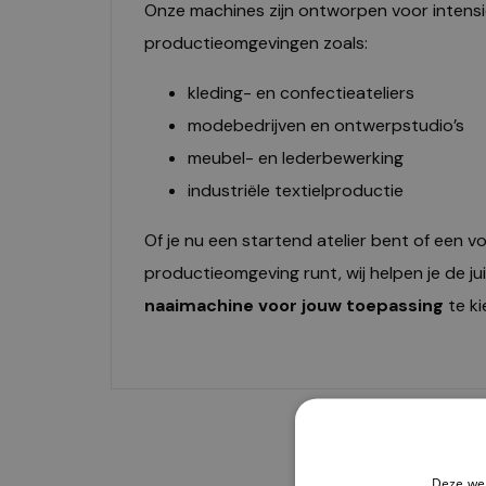
Onze machines zijn ontworpen voor intensie
productieomgevingen zoals:
kleding- en confectieateliers
modebedrijven en ontwerpstudio’s
meubel- en lederbewerking
industriële textielproductie
Of je nu een startend atelier bent of een vo
productieomgeving runt, wij helpen je de ju
naaimachine voor jouw toepassing
te ki
Deze web